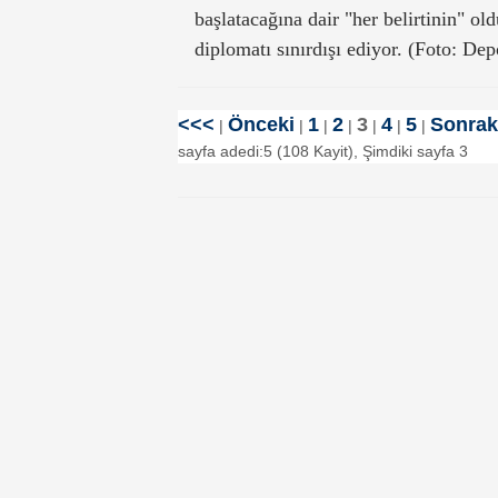
başlatacağına dair "her belirtinin" o
diplomatı sınırdışı ediyor. (Foto: De
<<<
Önceki
1
2
3
4
5
Sonrak
|
|
|
|
|
|
|
sayfa adedi:5 (108 Kayit), Şimdiki sayfa 3