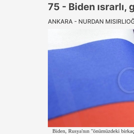
75 - Biden ısrarlı,
ANKARA - NURDAN MISIRLIO
Biden, Rusya'nın "önümüzdeki birkaç 