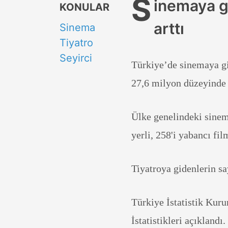
S
inemaya gi
KONULAR
arttı
Sinema
Tiyatro
Seyirci
Türkiye’de sinemaya gid
27,6 milyon düzeyinde
Ülke genelindeki sinema
yerli, 258'i yabancı fil
Tiyatroya gidenlerin say
Türkiye İstatistik Kur
İstatistikleri açıklandı.