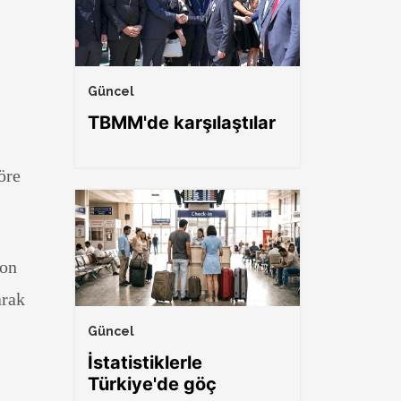
Güncel
TBMM'de karşılaştılar
öre
yon
arak
Güncel
İstatistiklerle
Türkiye'de göç