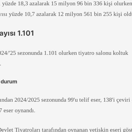
sı yüzde 18,3 azalarak 15 milyon 96 bin 336 kişi olurken
yısı yüzde 10,7 azalarak 12 milyon 561 bin 255 kişi old
ayısı 1.101
024/'25 sezonunda 1.101 olurken tiyatro salonu koltuk
.
a durum
fından 2024/2025 sezonunda 99'u telif eser, 138'i çeviri 
7 eser oynandı.
vlet Tiyatroları tarafından oynanan yetişkin eseri göst