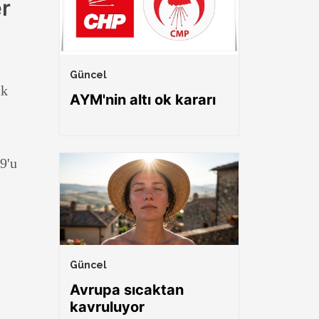
er
Güncel
ak
AYM'nin altı ok kararı
9'u
Güncel
Avrupa sıcaktan
kavruluyor