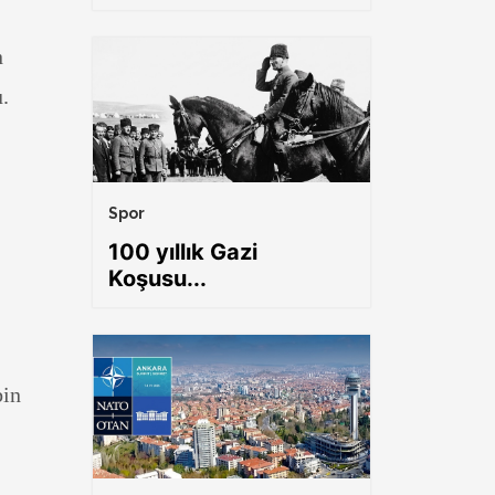
n
.
Spor
100 yıllık Gazi
Koşusu...
bin