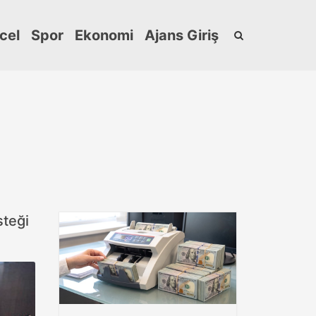
cel
Spor
Ekonomi
Ajans Giriş
steği