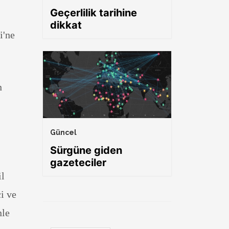
Geçerlilik tarihine
dikkat
i'ne
n
Güncel
Sürgüne giden
gazeteciler
il
i ve
nle