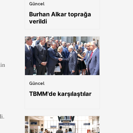
Güncel
Burhan Alkar toprağa
verildi
in
Güncel
TBMM'de karşılaştılar
i.