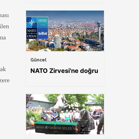
ması
ilen
ına
Güncel
lak
NATO Zirvesi'ne doğru
zere