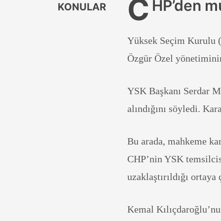
C
HP’den mu
KONULAR
Yüksek Seçim Kurulu (
Özgür Özel yönetiminin 
YSK Başkanı Serdar Mutt
alındığını söyledi. Kar
Bu arada, mahkeme kar
CHP’nin YSK temsilci
uzaklaştırıldığı ortaya 
Kemal Kılıçdaroğlu’nun