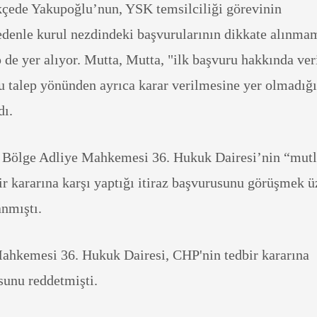
kçede Yakupoğlu’nun, YSK temsilciliği görevinin
nedenle kurul nezdindeki başvurularının dikkate alınma
 de yer alıyor. Mutta, Mutta, "ilk başvuru hakkında ver
 bu talep yönünden ayrıca karar verilmesine yer olmadığ
dı.
 Bölge Adliye Mahkemesi 36. Hukuk Dairesi’nin “mut
bir kararına karşı yaptığı itiraz başvurusunu görüşmek ü
anmıştı.
ahkemesi 36. Hukuk Dairesi, CHP'nin tedbir kararına
sunu reddetmişti.