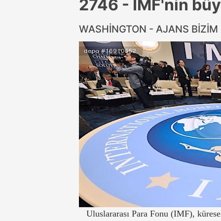
2746 - IMF'nin bü
WASHİNGTON - AJANS BİZİM
Uluslararası Para Fonu (IMF), küres