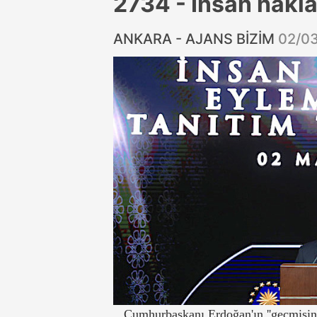
2734 - İnsan hakla
ANKARA - AJANS BİZİM
02/0
Cumhurbaşkanı Erdoğan'ın ''geçmişin