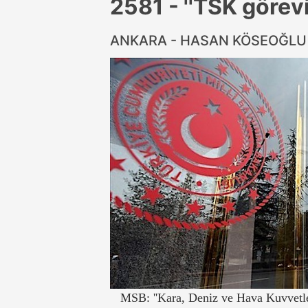
2581 - ''TSK görevi
ANKARA - HASAN KÖSEOĞL
MSB: ''Kara, Deniz ve Hava Kuvvetler