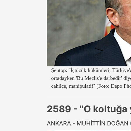
Şentop: ''İçtüzük hükümleri, Türkiye
ortadayken 'Bu Meclis'e darbedir' di
cahilce, manipülatif'' (Foto: Depo Ph
2589 - ''O koltuğa
ANKARA - MUHİTTİN DOĞAN