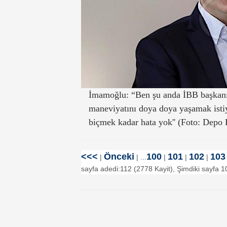
İmamoğlu: “Ben şu anda İBB başkanı
maneviyatını doya doya yaşamak isti
biçmek kadar hata yok'' (Foto: Depo 
<<<
Önceki
100
101
102
103
|
| ...
|
|
|
sayfa adedi:112 (2778 Kayit), Şimdiki sayfa 1