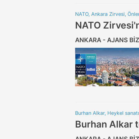
NATO, Ankara Zirvesi, Önle
NATO Zirvesi'
ANKARA - AJANS Bİ
Burhan Alkar, Heykel sanatç
Burhan Alkar t
ANKARA - AJANS Bİ