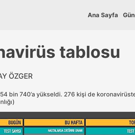
Ana Sayfa
Gün
navirüs tablosu
AY ÖZGER
 54 bin 740’a yükseldi. 276 kişi de koronavirüst
nlığı)