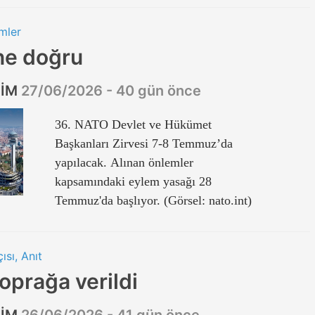
mler
ne doğru
ZİM
27/06/2026 - 40 gün önce
36. NATO Devlet ve Hükümet
Başkanları Zirvesi 7-8 Temmuz’da
yapılacak. Alınan önlemler
kapsamındaki eylem yasağı 28
Temmuz'da başlıyor. (Görsel: nato.int)
ısı, Anıt
oprağa verildi
ZİM
26/06/2026 - 41 gün önce